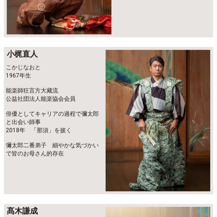
小梶直人
こかじなおと
1967年生
能楽師狂言方大藏流
公益社団法人能楽協会会員
俳優としてキャリアの過程で彌太郎
と出会い師事
2018年 「那須」を披く
彌太郎二番弟子 細やかな気づかい
で皆のお母さん的存在
髙木謙成