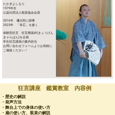
たかぎよしなり
1979年生
公益社団法人能楽協会会員
2016年 彌太郎に師事
2023年 「末広」を披く
体験型狂言 狂言脚楽絆(きょうげん
きゃらばん)を企画
学生狂言講座の案内担当
お問い合わせフォームよりお気軽に
ご連絡ください！
狂言講座 鑑賞教室 内容例
・歴史の解説
・発声方法
・舞台上での身体の使い方
・扇の使い方、装束の解説