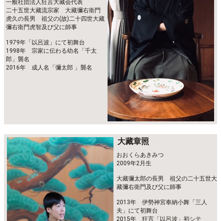
一般社団法人狂言大藏会代表
二十五世大藏流宗家 大藏彌右衛門
虎久の長男 祖父の(故)二十四世大藏
彌右衛門虎智及び父に師事
1979年「以呂波」にて初舞台
1998年 宗家に伝わる幼名「千太
郎」襲名
2016年 成人名「彌太郎 」襲名
大藏章照
おおくらあきみつ
2009年2月生
大藏彌太郎の長男 祖父の二十五世大
藏彌右衛門及び父に師事
2013年 伊勢神宮奉納小舞「三人
夫」にて初舞台
2015年 狂言「以呂波」初シテ