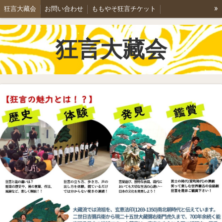
»
狂言大藏会
お問い合わせ
ももやそ狂言チケット
能と狂言/彌右衛門家
学生狂言講座のご案内
狂言講座詳細
狂言大藏会
公演案内
ちょこっとももやそ2024
ちょこっとももやそ2025
ももやそ狂言2026
「空腕」を歩く。
鬼の首引き
狂言「長光」によせて
狂言あらすじ1
狂言あらすじ2
大藏会ギャラリー
稽古のご案内
特定商取引法表記