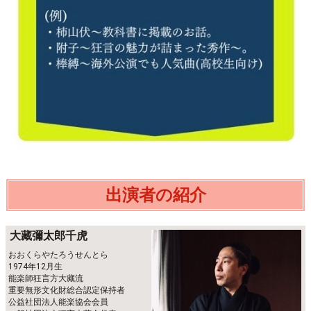
出演者の紹介
大藏彌太郎千虎
おおくらやたろうせんとら
1974年12月生
能楽師狂言方大藏流
重要無形文化財総合認定保持者
公益社団法人能楽協会会員