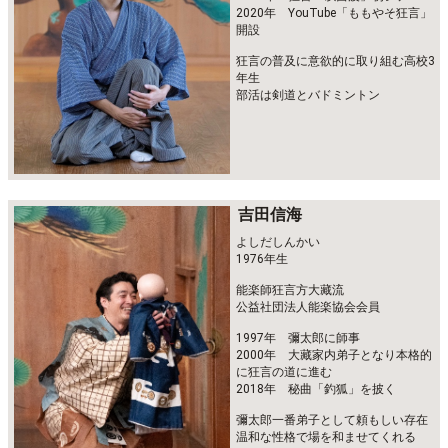
2020年 YouTube「ももやそ狂言」
開設
狂言の普及に意欲的に取り組む高校3
年生
部活は剣道とバドミントン
吉田信海
よしだしんかい
1976年生
能楽師狂言方大藏流
公益社団法人能楽協会会員
1997年 彌太郎に師事
2000年 大藏家内弟子となり本格的
に狂言の道に進む
2018年 秘曲「釣狐」を披く
彌太郎一番弟子として頼もしい存在
温和な性格で場を和ませてくれる